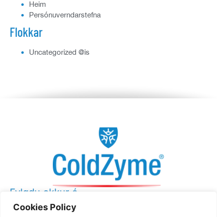
Heim
Persónuverndarstefna
Flokkar
Uncategorized @is
Fylgdu okkur á
Cookies Policy