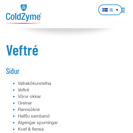
IS
Veftré
Síður
Vafrakökurstefna
Veftré
Vörur okkar
Greinar
Rannsóknir
Hafðu samband
Algengar spurningar
Kvef & flensa