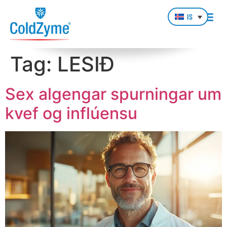
IS
Tag:
LESIÐ
Sex algengar spurningar um
kvef og inflúensu