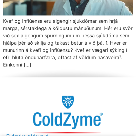
Kvef og inflúensa eru algengir sjúkdómar sem hrjá
marga, sérstaklega á köldustu mánuðunum. Hér eru svör
við sex algengum spurningum um þessa sjúkdóma sem
hjálpa þér að skilja og takast betur á við þá. 1. Hver er
munurinn á kvefi og inflúensu? Kvef er vægari sýking í
efri hluta öndunarfæra, oftast af völdum nasaveira¹.
Einkenni […]